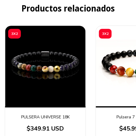
Productos relacionados
3X2
3X2
PULSERA UNIVERSE 18K
Pulsera 
$349.91 USD
$45.9