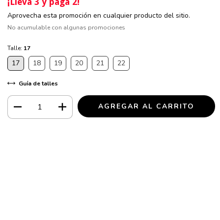
¡Lleva 3 y paga 2!
Aprovecha esta promoción en cualquier producto del sitio.
No acumulable con algunas promociones
Talle:
17
17
18
19
20
21
22
Guía de talles
Medios de envío
CAMBIAR CP
Entregas para el CP:
CALCULAR
Iniciá sesión
y usá tus datos de entrega
No sé mi código postal