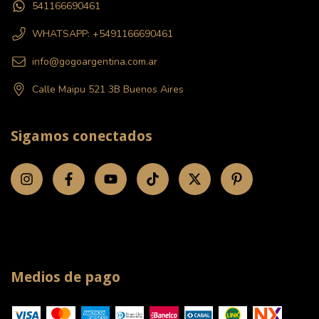
541166690461
WHATSAPP: +5491166690461
info@gogoargentina.com.ar
Calle Maipu 521 3B Buenos Aires
Sigamos conectados
Medios de pago