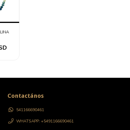
LINA
USD
Contactános
541166690461
WHATSAPP: +5491166690461