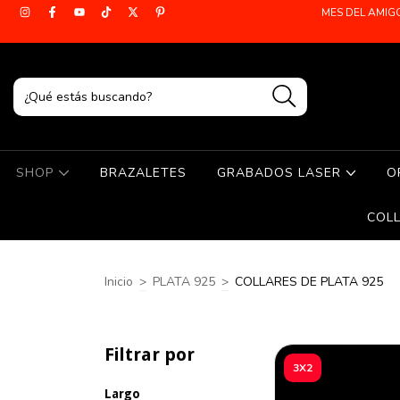
MES DEL AMIG
SHOP
BRAZALETES
GRABADOS LASER
O
COL
Inicio
>
PLATA 925
>
COLLARES DE PLATA 925
Filtrar por
3X2
Largo