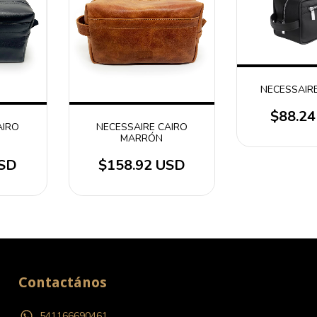
NECESSAIR
$88.2
AIRO
NECESSAIRE CAIRO
MARRÓN
USD
$158.92 USD
Contactános
541166690461