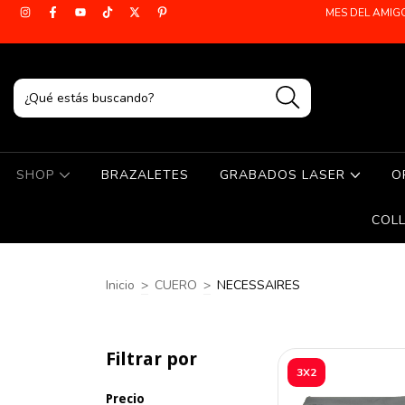
MES DEL AMIG
SHOP
BRAZALETES
GRABADOS LASER
O
COL
Inicio
>
CUERO
>
NECESSAIRES
Filtrar por
3X2
Precio