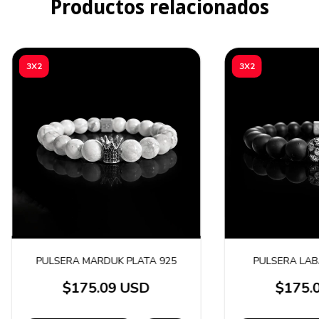
Productos relacionados
3X2
3X2
PULSERA MARDUK PLATA 925
PULSERA LAB
$175.09 USD
$175.