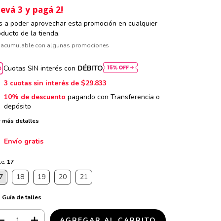
levá 3 y pagá 2!
s a poder aprovechar esta promoción en cualquier
oducto de la tienda.
 acumulable con algunas promociones
Cuotas SIN interés con
DÉBITO
3
cuotas sin interés de
$29.833
10% de descuento
pagando con Transferencia o
depósito
 más detalles
Envío gratis
le:
17
7
18
19
20
21
Guía de talles