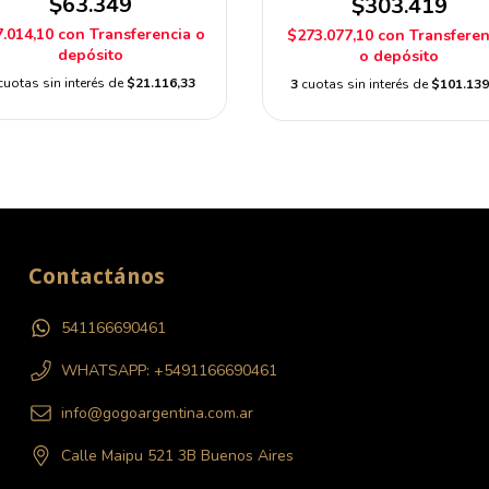
$63.349
$303.419
.014,10
con
Transferencia o
$273.077,10
con
Transferen
depósito
o depósito
cuotas sin interés de
$21.116,33
3
cuotas sin interés de
$101.139
Contactános
541166690461
WHATSAPP: +5491166690461
info@gogoargentina.com.ar
Calle Maipu 521 3B Buenos Aires