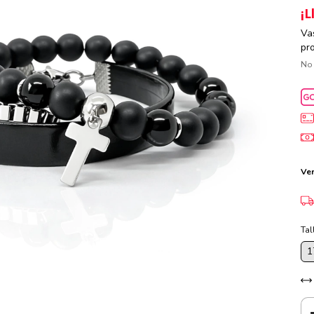
¡L
Va
pr
No
Ver
Tal
1