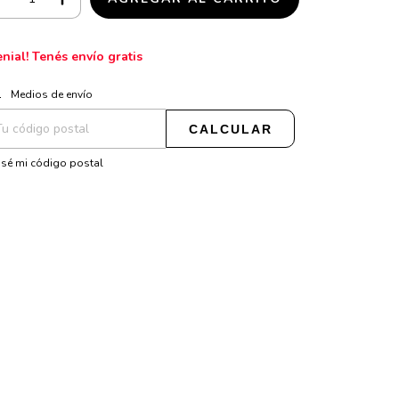
enial! Tenés envío gratis
CAMBIAR CP
regas para el CP:
Medios de envío
CALCULAR
sé mi código postal