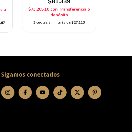
$81.339
$73.205,10
con
Transferencia o
$43.118,1
cia
depósito
3
cuotas sin interés de
$27.113
3
cuotas s
,67
Sigamos conectados