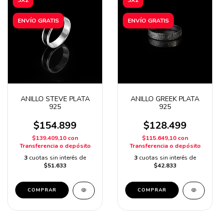
ENVÍO GRATIS
ENVÍO GRATIS
ANILLO STEVE PLATA
ANILLO GREEK PLATA
925
925
$154.899
$128.499
$139.409,10
con
$115.649,10
con
Transferencia o depósito
Transferencia o depósito
3
cuotas sin interés de
3
cuotas sin interés de
$51.633
$42.833
COMPRAR
COMPRAR