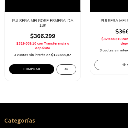
PULSERA MELROSE ESMERALDA
PULSERA MELR
18K
$366
$366.299
$329.669,10
co
$329.669,10
con
Transferencia o
depó
depósito
3
cuotas sin inte
3
cuotas sin interés de
$122.099,67
COMPRAR
Categorías