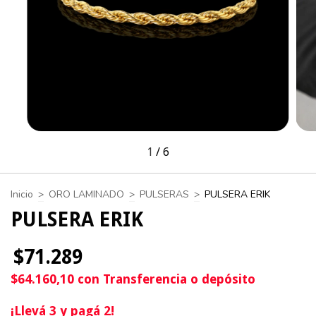
1
/
6
Inicio
>
ORO LAMINADO
>
PULSERAS
>
PULSERA ERIK
PULSERA ERIK
$71.289
$64.160,10
con
Transferencia o depósito
¡Llevá 3 y pagá 2!