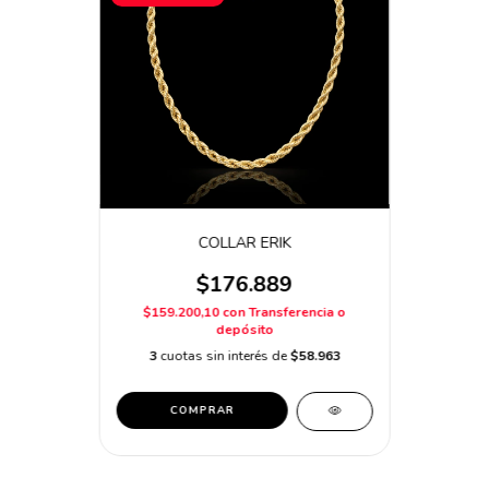
COLLAR ERIK
$176.889
$159.200,10
con
Transferencia o
depósito
3
cuotas sin interés de
$58.963