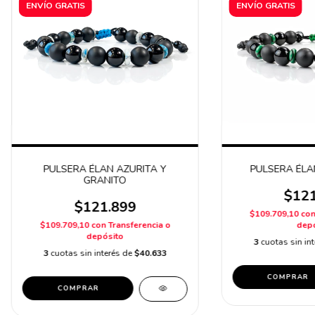
ENVÍO GRATIS
ENVÍO GRATIS
PULSERA ÉLAN AZURITA Y
PULSERA ÉLA
GRANITO
$121
$121.899
$109.709,10
co
$109.709,10
con
Transferencia o
depó
depósito
3
cuotas sin in
3
cuotas sin interés de
$40.633
COMPRAR
COMPRAR