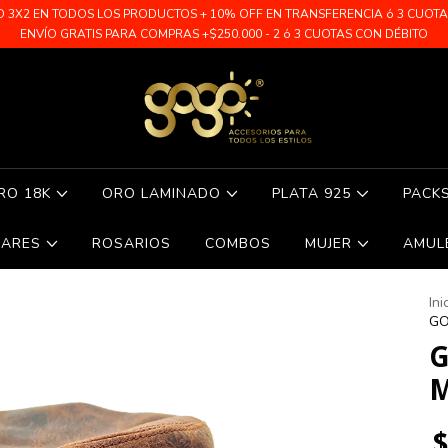
O 3X2 EN TODOS LOS PRODUCTOS + 10% OFF EN TRANSFERENCIA ó 3 CUOTAS 
ENVÍO GRATIS PARA COMPRAS +$250.000 - 2 ó 3 CUOTAS CON DÉBITO
RO 18K
ORO LAMINADO
PLATA 925
PACK
LARES
ROSARIOS
COMBOS
MUJER
AMUL
Ini
GO
G
M
$