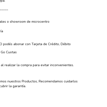
opa.
_____
ocales o showroom de microcentro
ía
 podés abonar con Tarjeta de Crédito, Débito
e Go Cuotas
l realizar la compra para evitar inconvenientes.
izamos nuestros Productos, Recomendamos cuidarlos
brir la garantía.