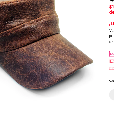
$
de
¡L
Va
pr
No
Ver