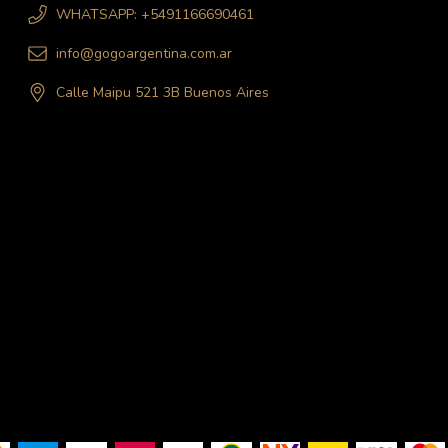
WHATSAPP: +5491166690461
info@gogoargentina.com.ar
Calle Maipu 521 3B Buenos Aires