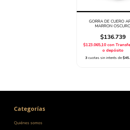
GORRA DE CUERO A
MARRON OSCUR
$136.739
$123.065,10
con
Transf
o depósito
3
cuotas sin interés de
$45.
Categorías
Quiénes somos