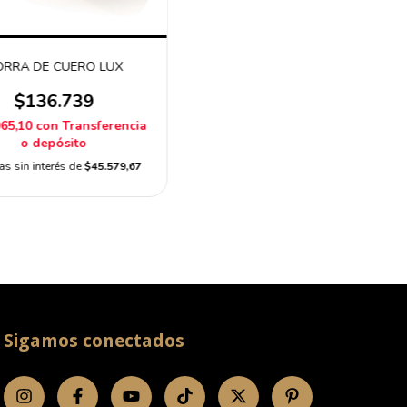
RRA DE CUERO LUX
$136.739
065,10
con
Transferencia
o depósito
as sin interés de
$45.579,67
Sigamos conectados