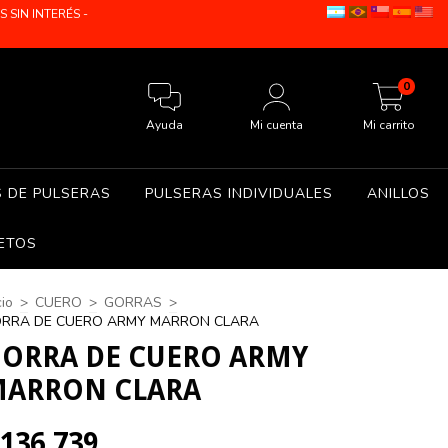
SIN INTERÉS -
0
Ayuda
Mi cuenta
Mi carrito
S DE PULSERAS
PULSERAS INDIVIDUALES
ANILLOS
ETOS
cio
>
CUERO
>
GORRAS
>
RRA DE CUERO ARMY MARRON CLARA
ORRA DE CUERO ARMY
ARRON CLARA
136.739