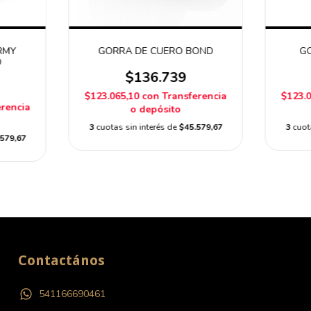
RMY
GORRA DE CUERO BOND
GO
O
$136.739
$123.065,10
con
Transferencia
$123.
erencia
o depósito
3
cuotas sin interés de
$45.579,67
3
cuot
579,67
Contactános
541166690461