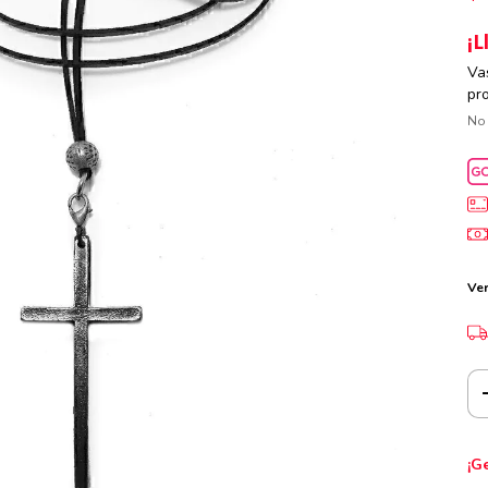
¡L
Va
pr
No
Ver
¡G