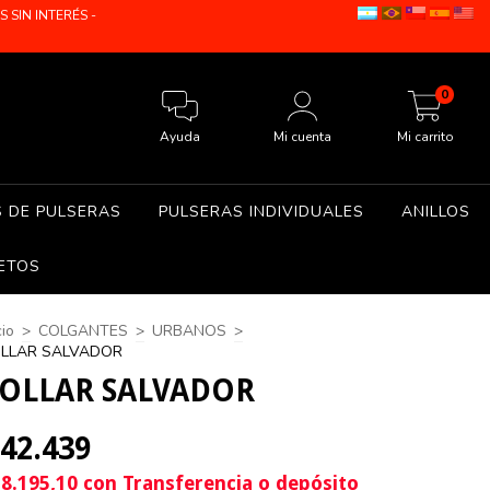
SIN INTERÉS -
0
Ayuda
Mi cuenta
Mi carrito
S DE PULSERAS
PULSERAS INDIVIDUALES
ANILLOS
ETOS
cio
>
COLGANTES
>
URBANOS
>
LLAR SALVADOR
OLLAR SALVADOR
42.439
8.195,10
con
Transferencia o depósito