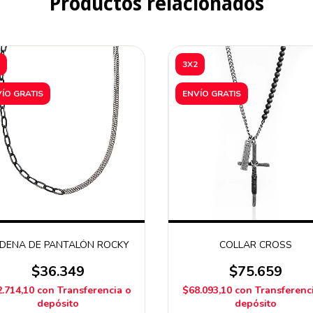
Productos relacionados
3X2
ÍO GRATIS
ENVÍO GRATIS
DENA DE PANTALÓN ROCKY
COLLAR CROSS
$36.349
$75.659
.714,10
con
Transferencia o
$68.093,10
con
Transferenc
depósito
depósito