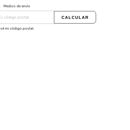
CAMBIAR CP
regas para el CP:
Medios de envío
CALCULAR
sé mi código postal