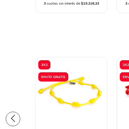
$11.419,67
3
cuotas sin interés de
$19.216,33
3
3X2
3X2
ENVÍO GRATIS
ENV