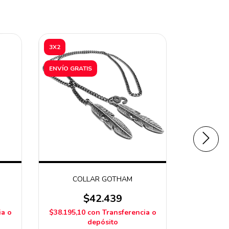
3X2
3X2
ENVÍO GRATIS
ENVÍO GRA
COLLAR GOTHAM
C
$42.439
ia o
$38.195,10
con
Transferencia o
$41.543,1
depósito