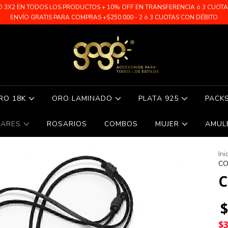
O 3X2 EN TODOS LOS PRODUCTOS + 10% OFF EN TRANSFERENCIA ó 3 CUOTAS 
ENVÍO GRATIS PARA COMPRAS +$250.000 - 2 ó 3 CUOTAS CON DÉBITO
RO 18K
ORO LAMINADO
PLATA 925
PACK
LARES
ROSARIOS
COMBOS
MUJER
AMUL
Ini
CO
C
$
$3