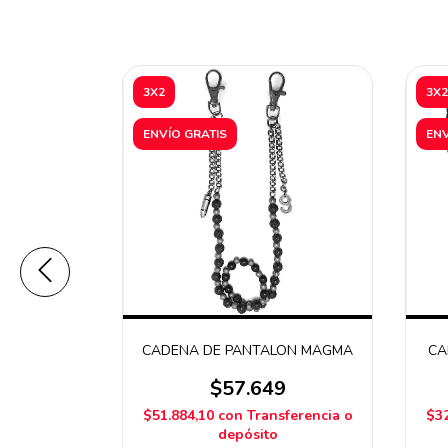
3X2
3X2
ENVÍO GRATIS
ENV
GI
CADENA DE PANTALON MAGMA
CA
9
$57.649
ferencia o
$51.884,10
con
Transferencia o
$32
depósito