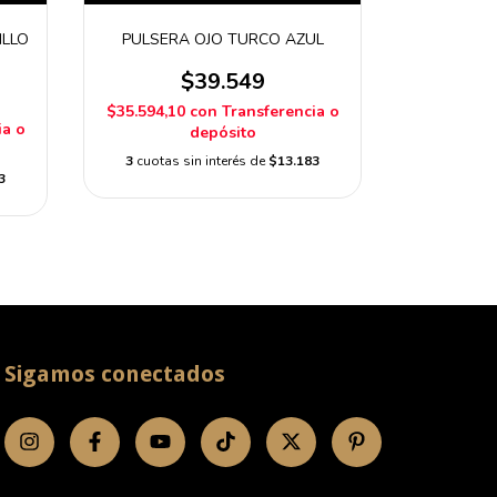
ILLO
PULSERA OJO TURCO AZUL
PULS
MOST
$39.549
$35.594,10
con
Transferencia o
ia o
$35.594,1
depósito
3
cuotas sin interés de
$13.183
3
3
cuotas 
Sigamos conectados