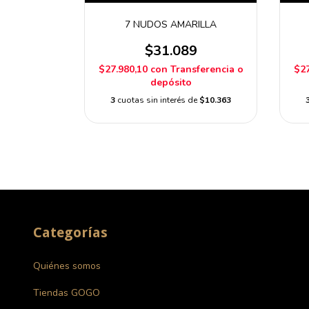
CO ROJO
7 NUDOS AMARILLA
9
$31.089
ferencia o
$27.980,10
con
Transferencia o
$27
depósito
de
$13.183
3
cuotas sin interés de
$10.363
Categorías
Quiénes somos
Tiendas GOGO