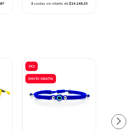
,67
3
cuotas sin interés de
$14.146,33
3
cuotas s
3X2
3X2
ENVÍO GRATIS
ENVÍO GRA