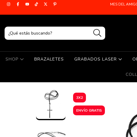
MES DEL AMIG
SHOP
BRAZALETES
GRABADOS LASER
O
COL
3X2
ENVÍO GRATIS