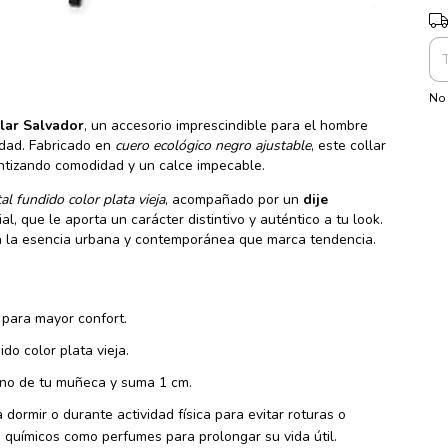
Ent
No 
lar Salvador
, un accesorio imprescindible para el hombre
dad. Fabricado en
cuero ecológico negro ajustable
, este collar
antizando comodidad y un calce impecable.
l fundido color plata vieja
, acompañado por un
dije
l, que le aporta un carácter distintivo y auténtico a tu look.
a la esencia urbana y contemporánea que marca tendencia.
 para mayor confort.
do color plata vieja.
torno de tu muñeca y suma 1 cm.
 dormir o durante actividad física para evitar roturas o
s químicos como perfumes para prolongar su vida útil.