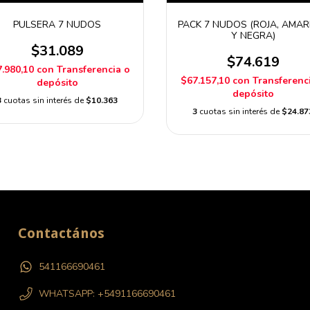
PULSERA 7 NUDOS
PACK 7 NUDOS (ROJA, AMAR
Y NEGRA)
$31.089
$74.619
.980,10
con
Transferencia o
$67.157,10
con
Transferenc
depósito
depósito
3
cuotas sin interés de
$10.363
3
cuotas sin interés de
$24.87
Contactános
541166690461
WHATSAPP: +5491166690461