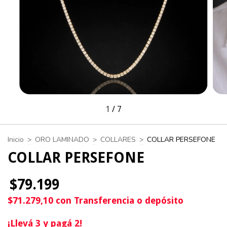
1
/
7
Inicio
>
ORO LAMINADO
>
COLLARES
>
COLLAR PERSEFONE
COLLAR PERSEFONE
$79.199
$71.279,10
con
Transferencia o depósito
¡Llevá 3 y pagá 2!