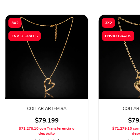
3X2
3X2
ENVÍO GRATIS
ENVÍO GRATIS
COLLAR ARTEMISA
COLLAR
$79.199
$79
$71.279,10
con
Transferencia o
$71.279,10
con
depósito
depó