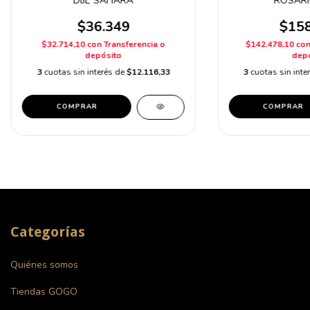
DIJE SAHARA
ROSARI
$36.349
$158
$32.714,10
con
Transferencia o
$142.478,10
co
depósito
depó
3
cuotas sin interés de
$12.116,33
3
cuotas sin inte
Categorías
Quiénes somos
Tiendas GOGO