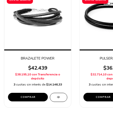
BRAZALETE POWER
PULSER
$42.439
$36
$38.195,10
con
Transferencia o
$32.714,10
con
depósito
depó
3
cuotas sin interés de
$14.146,33
3
cuotas sin inte
COMPRAR
COMPRAR