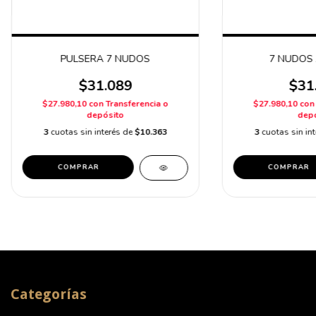
PULSERA 7 NUDOS
7 NUDOS 
$31.089
$31
$27.980,10
con
Transferencia o
$27.980,10
con
depósito
depó
3
cuotas sin interés de
$10.363
3
cuotas sin in
Categorías