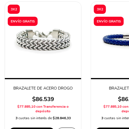
3X2
3X2
ENVÍO GRATIS
ENVÍO GRATIS
BRAZALETE DE ACERO DROGO
BRAZALET
$86.539
$86
$77.885,10
con
Transferencia o
$77.885,10
con
depósito
depó
3
cuotas sin interés de
$28.846,33
3
cuotas sin inte