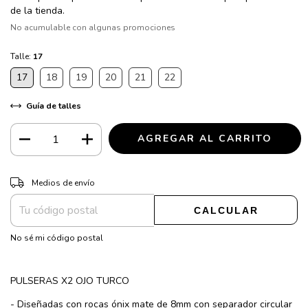
de la tienda.
No acumulable con algunas promociones
Talle:
17
17
18
19
20
21
22
Guía de talles
CAMBIAR CP
Entregas para el CP:
Medios de envío
CALCULAR
No sé mi código postal
PULSERAS X2 OJO TURCO
- Diseñadas con rocas ónix mate de 8mm con separador circular