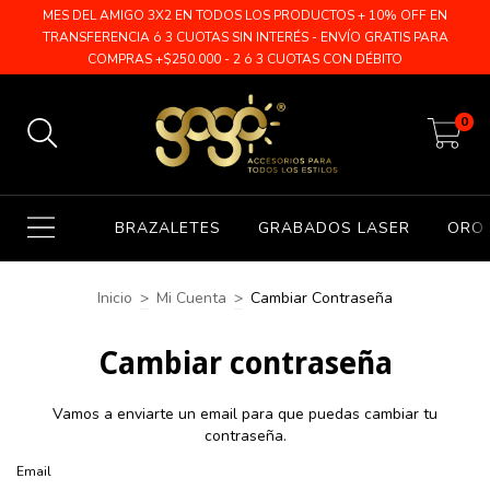
MES DEL AMIGO 3X2 EN TODOS LOS PRODUCTOS + 10% OFF EN
TRANSFERENCIA ó 3 CUOTAS SIN INTERÉS - ENVÍO GRATIS PARA
COMPRAS +$250.000 - 2 ó 3 CUOTAS CON DÉBITO
0
BRAZALETES
GRABADOS LASER
ORO 
Inicio
>
Mi Cuenta
>
Cambiar Contraseña
Cambiar contraseña
Vamos a enviarte un email para que puedas cambiar tu
contraseña.
Email