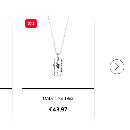
3X2
3X2
MALVINAS 1982
COL
€43,97