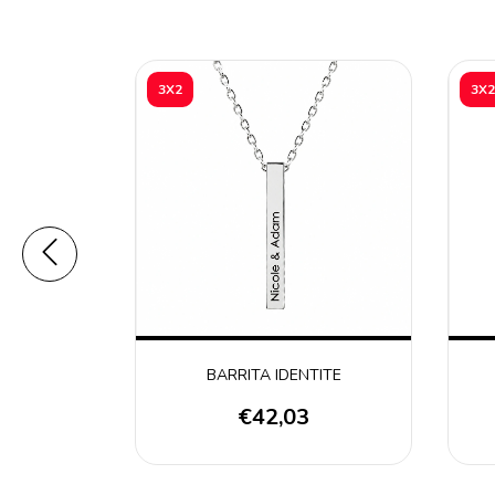
3X2
3X2
BARRITA IDENTITE
fy
€42,03