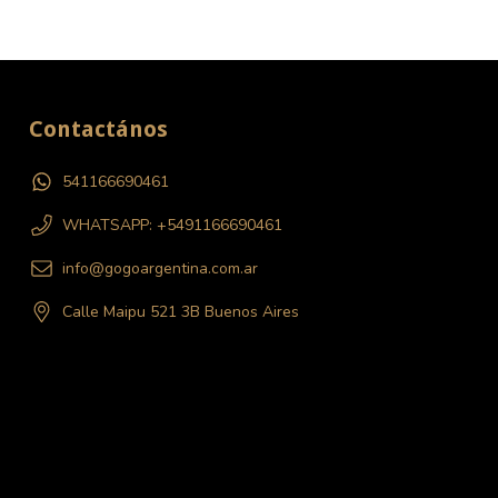
Contactános
541166690461
WHATSAPP: +5491166690461
info@gogoargentina.com.ar
Calle Maipu 521 3B Buenos Aires