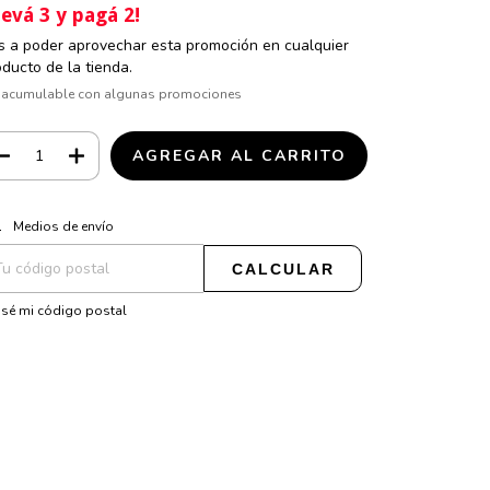
levá 3 y pagá 2!
s a poder aprovechar esta promoción en cualquier
oducto de la tienda.
 acumulable con algunas promociones
CAMBIAR CP
regas para el CP:
Medios de envío
CALCULAR
sé mi código postal