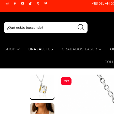
MES DEL AMIG
SHOP
BRAZALETES
GRABADOS LASER
O
COL
3X2