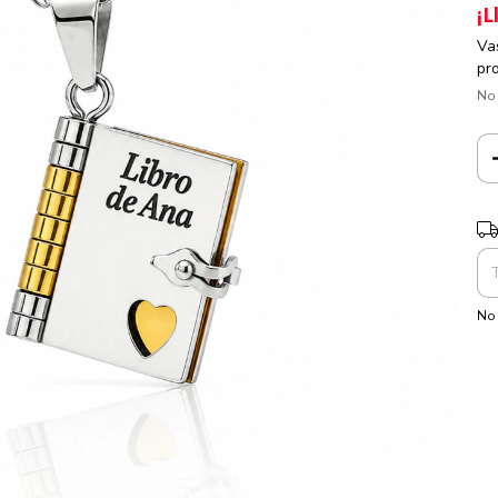
¡L
Va
pr
No
Ent
No 