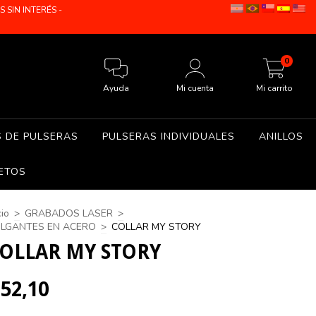
SIN INTERÉS -
0
Ayuda
Mi cuenta
Mi carrito
S DE PULSERAS
PULSERAS INDIVIDUALES
ANILLOS
ETOS
cio
>
GRABADOS LASER
>
LGANTES EN ACERO
>
COLLAR MY STORY
OLLAR MY STORY
52,10