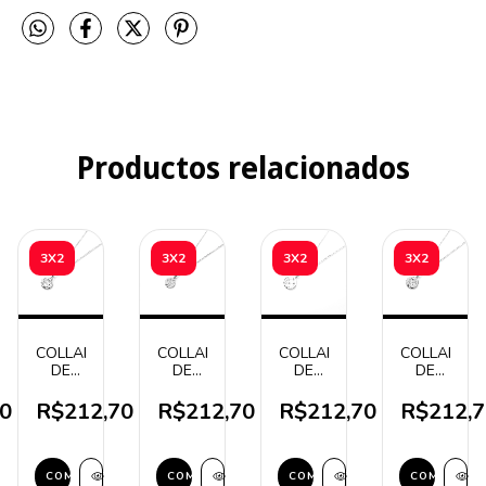
Productos relacionados
3X2
3X2
3X2
3X2
COLLAR
COLLAR
COLLAR
COLLAR
DE
DE
DE
DE
ACERO
ACERO
ACERO
ACERO
IO
ACUARIO
TAURO
SAGITARIO
CANCER
0
R$212,70
R$212,70
R$212,70
R$212,7
COMPRAR
COMPRAR
COMPRAR
COMPRAR