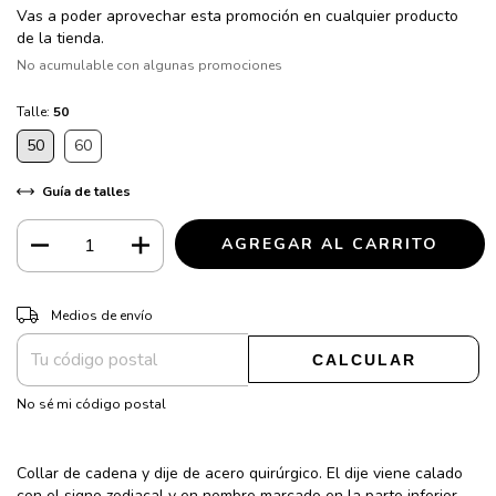
Vas a poder aprovechar esta promoción en cualquier producto
de la tienda.
No acumulable con algunas promociones
Talle:
50
50
60
Guía de talles
CAMBIAR CP
Entregas para el CP:
Medios de envío
CALCULAR
No sé mi código postal
Collar de cadena y dije de acero quirúrgico. El dije viene calado
con el signo zodiacal y en nombre marcado en la parte inferior.