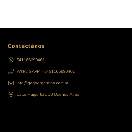
Contactános
541166690461
WHATSAPP: +5491166690461
info@gogoargentina.com.ar
Calle Maipu 521 3B Buenos Aires