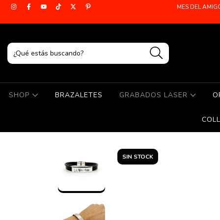
MES DEL AMIG
SHOP
BRAZALETES
GRABADOS LASER
O
COL
SIN STOCK