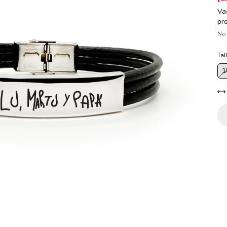
Va
pr
No
Tal
1