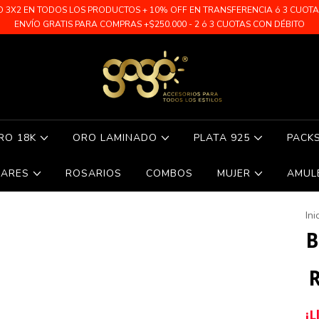
O 3X2 EN TODOS LOS PRODUCTOS + 10% OFF EN TRANSFERENCIA ó 3 CUOTAS 
ENVÍO GRATIS PARA COMPRAS +$250.000 - 2 ó 3 CUOTAS CON DÉBITO
RO 18K
ORO LAMINADO
PLATA 925
PACK
LARES
ROSARIOS
COMBOS
MUJER
AMUL
Ini
B
R
¡L