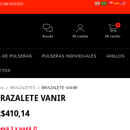
SIN INTERÉS -
0
Ayuda
Mi cuenta
Mi carrito
S DE PULSERAS
PULSERAS INDIVIDUALES
ANILLOS
ETOS
cio
>
BRAZALETES
>
BRAZALETE VANIR
RAZALETE VANIR
$410,14
levá 3 y pagá 2!