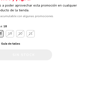
s a poder aprovechar esta promoción en cualquier
oducto de la tienda.
 acumulable con algunas promociones
le:
18
8
19
20
21
Guía de talles